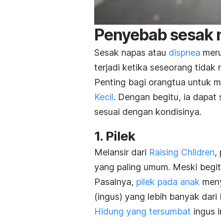
P
enyebab sesak 
Sesak napas atau
dispnea
meru
terjadi ketika seseorang tida
Penting bagi orangtua untuk 
Kecil
. Dengan begitu, ia dapa
sesuai dengan kondisinya.
1. Pilek
Melansir dari
Raising Children
,
yang paling umum. Meski begitu
Pasalnya,
pilek pada anak
meny
(ingus) yang lebih banyak dari
Hidung yang tersumbat
ingus i