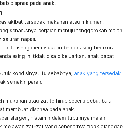
ebab dispnea pada anak.
n
pas akibat tersedak makanan atau minuman.
ng seharusnya berjalan menuju tenggorokan malah
 saluran napas.
saat balita iseng memasukkan benda asing berukuran
enda asing ini tidak bisa dikeluarkan, anak dapat
uruk kondisinya. Itu sebabnya,
anak yang tersedak
dak semakin parah.
leh makanan atau zat terhirup seperti debu, bulu
apat membuat dispnea pada anak.
apar alergen, histamin dalam tubuhnya malah
uk melawan zat-zat yang sebenarnya tidak dianggap