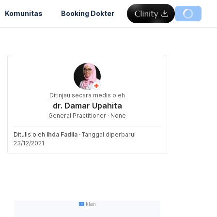
Komunitas
Booking Dokter
Ditinjau secara medis oleh
dr. Damar Upahita
General Practitioner · None
Ditulis oleh
Ihda Fadila
·
Tanggal diperbarui
23/12/2021
Iklan