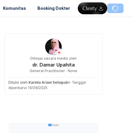
Komunitas
Booking Dokter
Ditinjau secara medis oleh
dr. Damar Upahita
General Practitioner · None
Ditulis oleh
Karinta Ariani Setiaputri
·
Tanggal
diperbarui 19/08/2025
Iklan