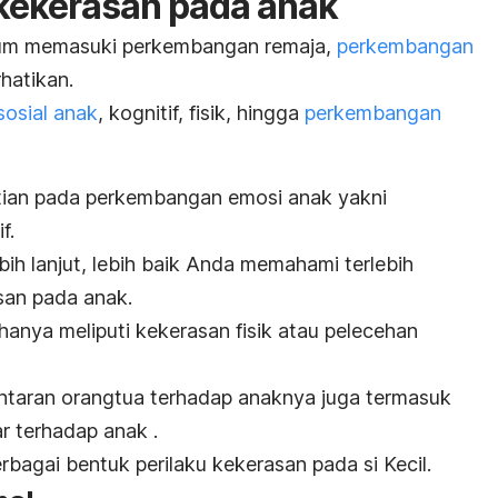
kekerasan pada anak
elum memasuki perkembangan remaja,
perkembangan
rhatikan.
osial anak
, kognitif, fisik, hingga
perkembangan
atian pada perkembangan emosi anak yakni
f.
ih lanjut, lebih baik Anda memahami terlebih
san pada anak.
hanya meliputi kekerasan fisik atau pelecehan
lantaran orangtua terhadap anaknya juga termasuk
ar terhadap anak .
rbagai bentuk perilaku kekerasan pada si Kecil.