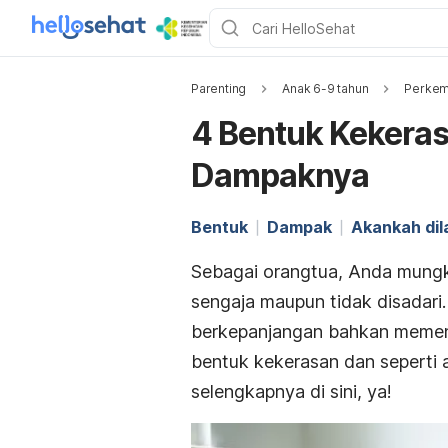
Parenting
Anak 6-9 tahun
Perkem
4 Bentuk Kekera
Dampaknya
Bentuk
Dampak
Akankah dil
Sebagai orangtua, Anda mungk
sengaja maupun tidak disadari
berkepanjangan bahkan memeng
bentuk kekerasan dan seperti 
selengkapnya di sini, ya!