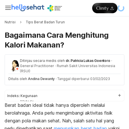
Nutrisi
Tips Berat Badan Turun
Bagaimana Cara Menghitung
Kalori Makanan?
Ditinjau secara medis oleh
dr. Patricia Lukas Goentoro
·
General Practitioner
·
Rumah Sakit Universitas Indonesia
(RSUI)
Ditulis oleh
Andina Dewanty
·
Tanggal diperbarui 03/02/2023
Indeks:
Kegunaan
Metode
Berat badan ideal tidak hanya diperoleh melalui
Tips
berolahraga. Anda perlu mengimbangi aktivitas fisik
dengan pola makan sehat. Nah, salah satu hal yang
perlu diperhatikan saat
menurunkan berat badan
yakni