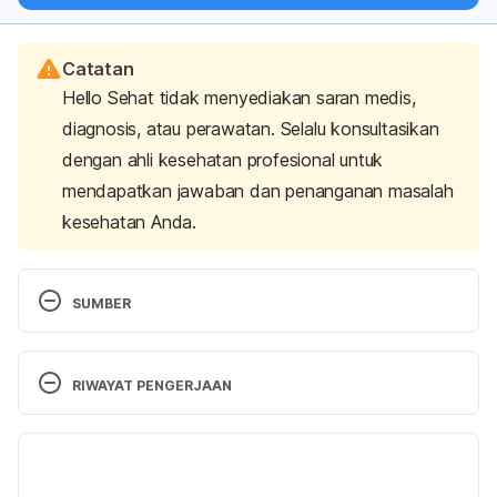
Catatan
Hello Sehat tidak menyediakan saran medis,
diagnosis, atau perawatan. Selalu konsultasikan
dengan ahli kesehatan profesional untuk
mendapatkan jawaban dan penanganan masalah
kesehatan Anda.
SUMBER
Gavin, M.L. (2018). Learning About Calories Kids 
Health. Retrieved 3 February 2023, from 
RIWAYAT PENGERJAAN
https://kidshealth.org/en/kids/calorie.html
Versi Terbaru
Using the Nutrition Facts Label: For Older Adults. 
(2020). U.S. Food & Drug Administration. Retrieved 
03/02/2023