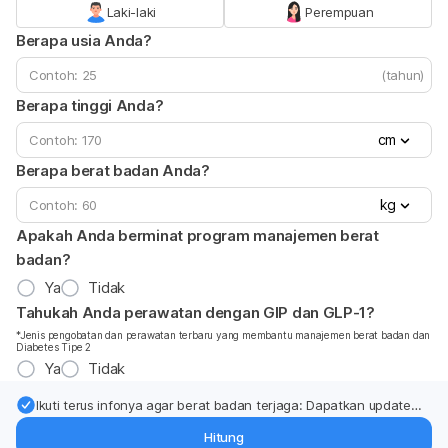
Laki-laki
Perempuan
Berapa usia Anda?
(tahun)
Berapa tinggi Anda?
cm
Berapa berat badan Anda?
kg
Apakah Anda berminat program manajemen berat
badan?
Ya
Tidak
Tahukah Anda perawatan dengan GIP dan GLP-1?
*Jenis pengobatan dan perawatan terbaru yang membantu manajemen berat badan dan
Diabetes Tipe 2
Ya
Tidak
Ikuti terus infonya agar berat badan terjaga: Dapatkan update
dari pakar mengenai dukungan dan perawatan berat badan
Hitung
langsung ke inbox Anda.