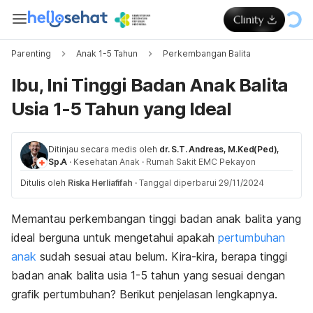
Parenting
Anak 1-5 Tahun
Perkembangan Balita
Ibu, Ini Tinggi Badan Anak Balita
Usia 1-5 Tahun yang Ideal
Ditinjau secara medis oleh
dr. S.T. Andreas, M.Ked(Ped),
Sp.A
·
Kesehatan Anak
·
Rumah Sakit EMC Pekayon
Ditulis oleh
Riska Herliafifah
·
Tanggal diperbarui 29/11/2024
Memantau perkembangan tinggi badan anak balita yang
ideal berguna untuk
mengetahui apakah
pertumbuhan
anak
sudah sesuai atau belum. Kira-kira,
berapa tinggi
badan anak balita usia 1-5 tahun yang sesuai dengan
grafik pertumbuhan? Berikut penjelasan lengkapnya.