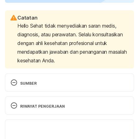
Catatan
Hello Sehat tidak menyediakan saran medis,
diagnosis, atau perawatan. Selalu konsultasikan
dengan ahli kesehatan profesional untuk
mendapatkan jawaban dan penanganan masalah
kesehatan Anda.
SUMBER
Do you know which medicines are safe to take 
while breastfeeding? (2025). Retrieved 22 August 
RIWAYAT PENGERJAAN
2025, from https://www.mayoclinic.org/healthy-
lifestyle/infant-and-toddler-health/in-
Versi Terbaru
depth/breastfeeding-and-medications/art-
20043975
27/08/2025