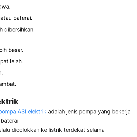
awa.
atau baterai.
 dibersihkan.
ih besar.
at lelah.
n.
ambat.
ktrik
 pompa ASI elektrik
adalah jenis pompa yang bekerja
baterai.
elalu dicolokkan ke listrik terdekat selama