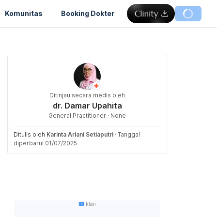
Komunitas
Booking Dokter
Ditinjau secara medis oleh
dr. Damar Upahita
General Practitioner · None
Ditulis oleh
Karinta Ariani Setiaputri
·
Tanggal
diperbarui 01/07/2025
Iklan