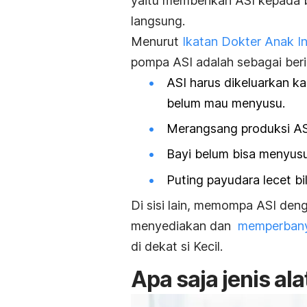
yaitu memberikan ASI kepada b
langsung.
Menurut
Ikatan Dokter Anak In
pompa ASI adalah sebagai beri
ASI harus dikeluarkan k
belum mau menyusu.
Merangsang produksi AS
Bayi belum bisa menyusu
Puting payudara lecet b
Di sisi lain, memompa ASI den
menyediakan dan
memperbany
di dekat si Kecil.
Apa saja jenis al