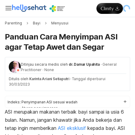
Parenting
Bayi
Menyusui
Panduan Cara Menyimpan ASI
agar Tetap Awet dan Segar
Ditinjau secara medis oleh
dr. Damar Upahita
·
General
Practitioner
·
None
Ditulis oleh
Karinta Ariani Setiaputri
·
Tanggal diperbarui
30/03/2023
Indeks:
Penyimpanan ASI sesuai wadah
Aturan penyimpanan
ASI merupakan makanan terbaik bayi sampai ia usia 6
Lama waktu penyimpanan
bulan. Namun, jangan khawatir jika Anda bekerja dan
Cara menghangatkan ASI perah
Aturan mencampur ASI
tetap ingin memberikan
ASI eksklusif
kepada bayi. ASI
Ciri ASI basi