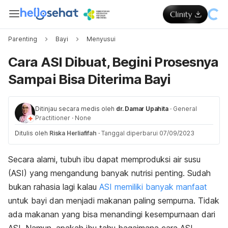
Parenting
Bayi
Menyusui
Cara ASI Dibuat, Begini Prosesnya
Sampai Bisa Diterima Bayi
Ditinjau secara medis oleh
dr. Damar Upahita
·
General
Practitioner
·
None
Ditulis oleh
Riska Herliafifah
·
Tanggal diperbarui 07/09/2023
Secara alami, tubuh ibu dapat memproduksi air susu
(ASI) yang mengandung banyak nutrisi penting. Sudah
bukan rahasia lagi kalau
ASI memiliki banyak manfaat
untuk bayi dan menjadi makanan paling sempurna. Tidak
ada makanan yang bisa menandingi kesempurnaan dari