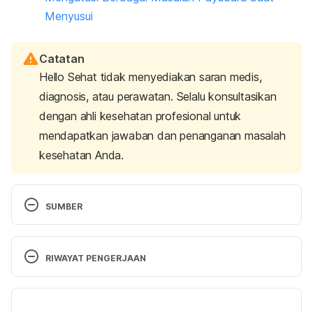
Menyusui
Catatan
Hello Sehat tidak menyediakan saran medis,
diagnosis, atau perawatan. Selalu konsultasikan
dengan ahli kesehatan profesional untuk
mendapatkan jawaban dan penanganan masalah
kesehatan Anda.
SUMBER
The Royal Women’s Hospital. Low Milk Supply. 
Retrieved from 
RIWAYAT PENGERJAAN
https://www.thewomens.org.au/health-
information/breastfeeding/breastfeeding-
Versi Terbaru
problems/low-milk-supply/. Accessed September 9, 