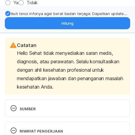
Ya
Tidak
Ikuti terus infonya agar berat badan terjaga: Dapatkan update
dari pakar mengenai dukungan dan perawatan berat badan
Hitung
langsung ke inbox Anda.
Catatan
Hello Sehat tidak menyediakan saran medis,
diagnosis, atau perawatan. Selalu konsultasikan
dengan ahli kesehatan profesional untuk
mendapatkan jawaban dan penanganan masalah
kesehatan Anda.
SUMBER
Kerksick, C., Harvey, T., Stout, J., Campbell, B., 
Wilborn, C., Kreider, R., Kalman, D., Ziegenfuss, T., 
RIWAYAT PENGERJAAN
Lopez, H., Landis, J., Ivy, J. L., & Antonio, J. (2008). 