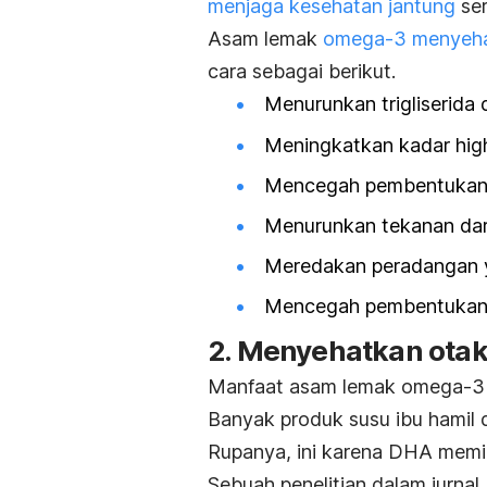
menjaga kesehatan jantung
ser
Asam lemak
omega-3 menyeha
cara sebagai berikut.
Menurunkan trigliserida
Meningkatkan kadar
hig
Mencegah pembentukan p
Menurunkan tekanan dara
Meredakan peradangan y
Mencegah pembentukan 
2. Menyehatkan ota
Manfaat asam lemak omega-3 t
Banyak produk susu ibu hamil 
Rupanya, ini karena DHA memil
Sebuah penelitian dalam jurnal