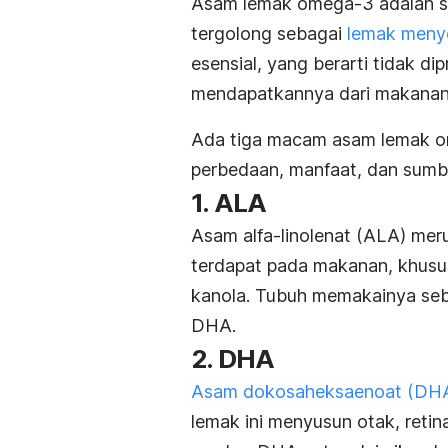
Asam lemak omega-3 adalah s
tergolong sebagai
lemak meny
esensial, yang berarti tidak d
mendapatkannya dari makanan
Ada tiga macam asam lemak o
perbedaan, manfaat, dan sumb
1. ALA
Asam alfa-linolenat (ALA) me
terdapat pada makanan, khususny
kanola. Tubuh memakainya seb
DHA.
2. DHA
Asam dokosaheksaenoat (DH
lemak ini menyusun otak, reti