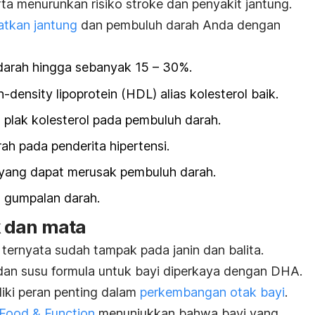
ta menurunkan risiko stroke dan penyakit jantung.
tkan jantung
dan pembuluh darah Anda dengan
 darah hingga sebanyak 15 – 30%.
h-density lipoprotein
(HDL) alias kolesterol baik.
lak kolesterol pada pembuluh darah.
h pada penderita hipertensi.
ang dapat merusak pembuluh darah.
gumpalan darah.
k dan mata
ernyata sudah tampak pada janin dan balita.
dan susu formula untuk bayi diperkaya dengan DHA.
iki peran penting dalam
perkembangan otak bayi
.
Food & Function
menunjukkan bahwa bayi yang