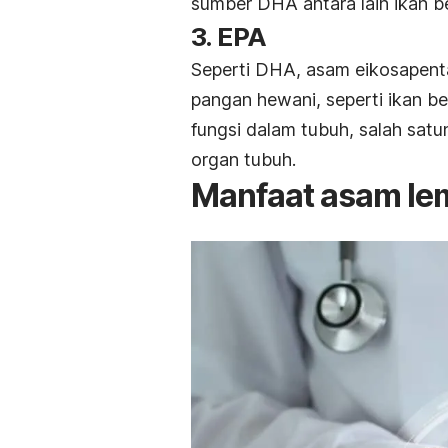
sumber DHA antara lain ikan 
3. EPA
Seperti DHA, asam eikosapen
pangan hewani, seperti ikan b
fungsi dalam tubuh, salah sa
organ tubuh.
Manfaat asam le