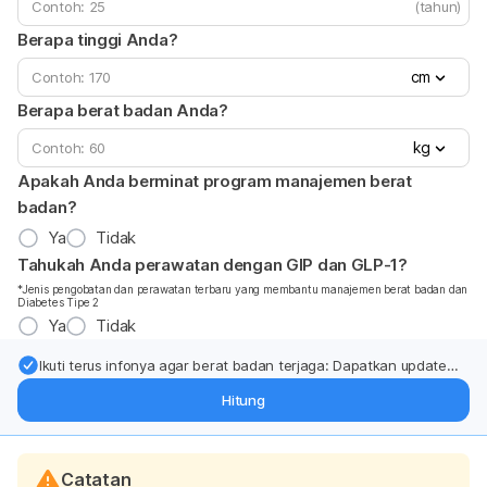
(tahun)
Berapa tinggi Anda?
cm
Berapa berat badan Anda?
kg
Apakah Anda berminat program manajemen berat
badan?
Ya
Tidak
Tahukah Anda perawatan dengan GIP dan GLP-1?
*Jenis pengobatan dan perawatan terbaru yang membantu manajemen berat badan dan
Diabetes Tipe 2
Ya
Tidak
Ikuti terus infonya agar berat badan terjaga: Dapatkan update
dari pakar mengenai dukungan dan perawatan berat badan
Hitung
langsung ke inbox Anda.
Catatan