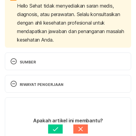
Hello Sehat tidak menyediakan saran medis,
diagnosis, atau perawatan. Selalu konsultasikan
dengan ahli kesehatan profesional untuk
mendapatkan jawaban dan penanganan masalah
kesehatan Anda.
SUMBER
Data Komposisi Bahan Pangan (Yoghurt, segar). 
(2018). Retrieved 2 September 2024, from 
RIWAYAT PENGERJAAN
https://www.panganku.org/id-ID/view
Versi Terbaru
What’s So Great About Yogurt? (2020). Retrieved 2 
September 2024, from 
12/02/2026
https://now.tufts.edu/articles/whats-so-great-
Ditulis oleh 
Adelia Marista Safitri
Apakah artikel ini membantu?
about-yogurt
Ditinjau secara medis oleh
dr. Patricia Lukas 
Goentoro