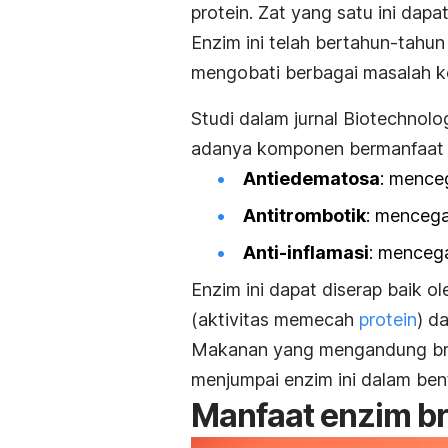
protein. Zat yang satu ini dap
Enzim ini telah bertahun-tahu
mengobati berbagai masalah k
Studi dalam jurnal
Biotechnolo
adanya komponen bermanfaat pa
Antiedematosa
: mence
Antitrombotik
: menceg
Anti-inflamasi
: menceg
Enzim ini dapat diserap baik ol
(aktivitas memecah
protein
) d
Makanan yang mengandung bro
menjumpai enzim ini
dalam bent
Manfaat enzim br