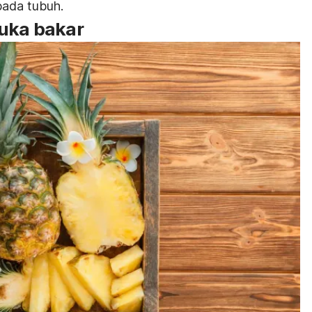
pada tubuh.
luka bakar