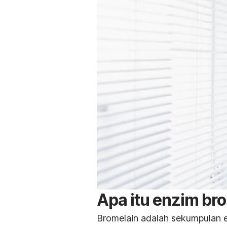
Apa itu enzim br
Bromelain adalah sekumpulan e