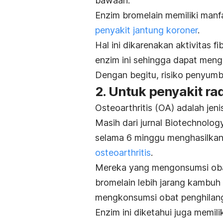
bawaan.
Enzim bromelain memiliki manfa
penyakit jantung koroner
.
Hal ini dikarenakan aktivitas f
enzim ini sehingga dapat meng
Dengan begitu, risiko penyumb
2. Untuk penyakit ra
Osteoarthritis
(OA) adalah jeni
Masih dari jurnal
Biotechnology
selama 6 minggu menghasilkan 
osteoarthritis
.
Mereka yang mengonsumsi oba
bromelain lebih jarang kambu
mengkonsumsi obat penghilang 
Enzim ini diketahui juga memilik