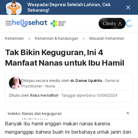
Waspadai Depresi Setelah Lahiran, Cek
Sekarang!
Kehamilan
Kehamilan & Kandungan
Masalah Kehamilan
Tak Bikin Keguguran, Ini 4
Manfaat Nanas untuk Ibu Hamil
Ditinjau secara medis oleh
dr. Damar Upahita
·
General
Practitioner
·
None
Ditulis oleh
Riska Herliafifah
·
Tanggal diperbarui 10/06/2024
Indeks:
Nanas dan keguguran
Manfaat nanas
Banyak ibu hamil enggan makan nanas karena
Perhatian khusus
menganggap bahwa buah ini berbahaya untuk janin dan