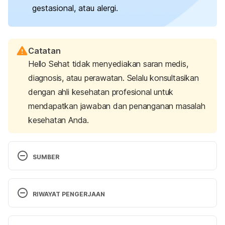
gestasional, atau alergi.
Catatan
Hello Sehat tidak menyediakan saran medis,
diagnosis, atau perawatan. Selalu konsultasikan
dengan ahli kesehatan profesional untuk
mendapatkan jawaban dan penanganan masalah
kesehatan Anda.
SUMBER
Diana, R., Rachmayanti, R., Anwar, F., Khomsan, A., 
Kusuma, R. (2018). Food taboos and suggestions 
RIWAYAT PENGERJAAN
among Madurese pregnant women: a qualitative 
study. 
Journal of Ethnic Foods.
 Retrieved 31 May 
Versi Terbaru
2024 from
https://doi.org/10.1016/j.jef.2018.10.006
.