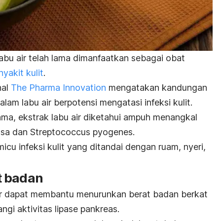
 labu air telah lama dimanfaatkan sebagai obat
nyakit kulit
.
nal
The Pharma Innovation
mengatakan kandungan
lam labu air berpotensi mengatasi infeksi kulit.
ama, ekstrak labu air diketahui ampuh menangkal
osa
dan
Streptococcus pyogenes
.
icu infeksi kulit yang ditandai dengan ruam, nyeri,
t badan
air dapat membantu menurunkan berat badan berkat
i aktivitas lipase pankreas.