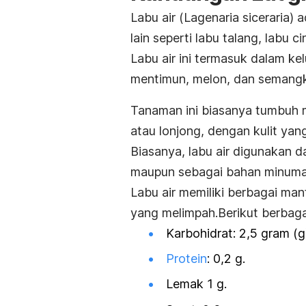
Labu air (
Lagenaria siceraria
) 
lain seperti labu talang, labu c
Labu air ini termasuk dalam ke
mentimun, melon, dan semang
Tanaman ini biasanya tumbuh 
atau lonjong, dengan kulit yan
Biasanya, labu air digunakan 
maupun sebagai bahan minuma
Labu air memiliki berbagai ma
yang melimpah.
B
erikut berbaga
Karbohidrat: 2,5 gram (g
Protein
: 0,2 g.
Lemak 1 g.