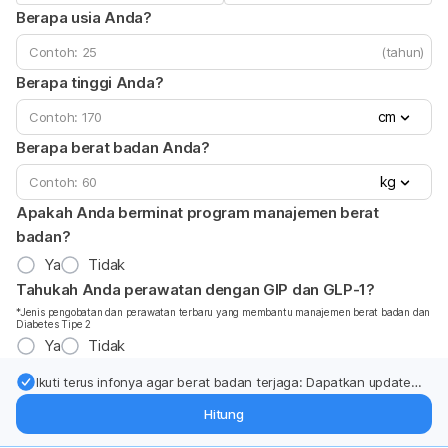
Berapa usia Anda?
(tahun)
Berapa tinggi Anda?
cm
Berapa berat badan Anda?
kg
Apakah Anda berminat program manajemen berat
badan?
Ya
Tidak
Tahukah Anda perawatan dengan GIP dan GLP-1?
*Jenis pengobatan dan perawatan terbaru yang membantu manajemen berat badan dan
Diabetes Tipe 2
Ya
Tidak
Ikuti terus infonya agar berat badan terjaga: Dapatkan update
dari pakar mengenai dukungan dan perawatan berat badan
Hitung
langsung ke inbox Anda.