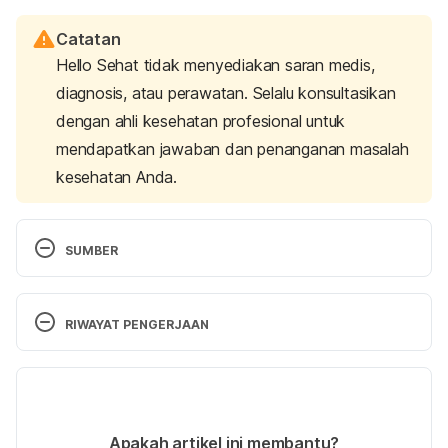
Catatan
Hello Sehat tidak menyediakan saran medis,
diagnosis, atau perawatan. Selalu konsultasikan
dengan ahli kesehatan profesional untuk
mendapatkan jawaban dan penanganan masalah
kesehatan Anda.
SUMBER
Risk Factors for Cancer. (2015). National Cancer 
Institute. Retrieved 21 December 2021, from 
RIWAYAT PENGERJAAN
https://www.cancer.gov/about-cancer/causes-
prevention/risk
Versi Terbaru
Family Cancer Syndrome. (2020). American Cancer 
02/02/2022
Society. Retrieved 21 December 2021, from, 
Ditulis oleh 
Winona Katyusha
Apakah artikel ini membantu?