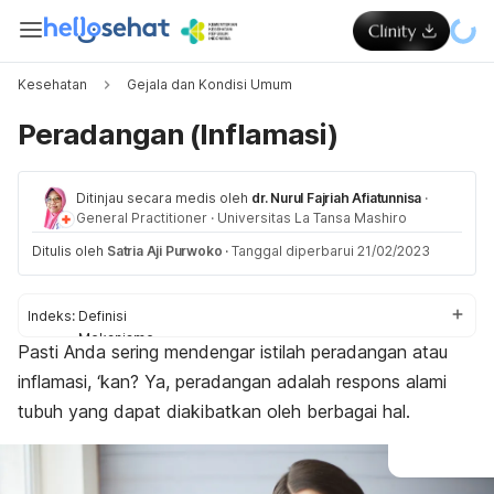
Kesehatan
Gejala dan Kondisi Umum
Peradangan (Inflamasi)
Ditinjau secara medis oleh
dr. Nurul Fajriah Afiatunnisa
·
General Practitioner
·
Universitas La Tansa Mashiro
Ditulis oleh
Satria Aji Purwoko
·
Tanggal diperbarui 21/02/2023
Indeks:
Definisi
Mekanisme
Pasti Anda sering mendengar istilah peradangan atau
Tanda dan gejala
inflamasi, ‘kan? Ya, peradangan adalah respons alami
Penyebab
Faktor risiko
tubuh yang dapat diakibatkan oleh berbagai hal.
Diagnosis
Pengobatan
Pencegahan