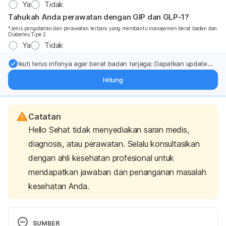
Ya
Tidak
Tahukah Anda perawatan dengan GIP dan GLP-1?
*Jenis pengobatan dan perawatan terbaru yang membantu manajemen berat badan dan
Diabetes Tipe 2
Ya
Tidak
Ikuti terus infonya agar berat badan terjaga: Dapatkan update
dari pakar mengenai dukungan dan perawatan berat badan
Hitung
langsung ke inbox Anda.
Catatan
Hello Sehat tidak menyediakan saran medis,
diagnosis, atau perawatan. Selalu konsultasikan
dengan ahli kesehatan profesional untuk
mendapatkan jawaban dan penanganan masalah
kesehatan Anda.
SUMBER