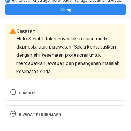
Ikuti terus infonya agar berat badan terjaga: Dapatkan update
dari pakar mengenai dukungan dan perawatan berat badan
Hitung
langsung ke inbox Anda.
Catatan
Hello Sehat tidak menyediakan saran medis,
diagnosis, atau perawatan. Selalu konsultasikan
dengan ahli kesehatan profesional untuk
mendapatkan jawaban dan penanganan masalah
kesehatan Anda.
SUMBER
FoodData Central Search Results. (2019). 
Retrieved 22 January 2024, from 
RIWAYAT PENGERJAAN
https://fdc.nal.usda.gov/fdc-app.html#/food-
details/168191/nutrients
Versi Terbaru