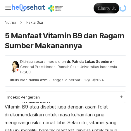
Nutrisi
Fakta Gizi
5 Manfaat Vitamin B9 dan Ragam
Sumber Makanannya
Ditinjau secara medis oleh
dr. Patricia Lukas Goentoro
·
General Practitioner
·
Rumah Sakit Universitas Indonesia
(RSUI)
Ditulis oleh
Nabila Azmi
·
Tanggal diperbarui 17/09/2024
Indeks:
Pengertian
Kebutuhan harian
Vitamin B9 atau disebut juga dengan asam folat
Manfaat
direkomendasikan untuk masa kehamilan guna
Sumber makanan
Risiko
mengurangi risiko cacat lahir. Selain itu, vitamin yang
Kekurangan vitamin B9
satu ini memiliki banyak manfaat lainnya untuk tubuh.