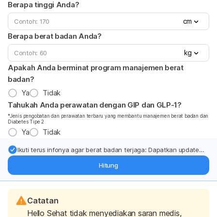
Berapa tinggi Anda?
cm
Berapa berat badan Anda?
kg
Apakah Anda berminat program manajemen berat
badan?
Ya
Tidak
Tahukah Anda perawatan dengan GIP dan GLP-1?
*Jenis pengobatan dan perawatan terbaru yang membantu manajemen berat badan dan
Diabetes Tipe 2
Ya
Tidak
Ikuti terus infonya agar berat badan terjaga: Dapatkan update
dari pakar mengenai dukungan dan perawatan berat badan
Hitung
langsung ke inbox Anda.
Catatan
Hello Sehat tidak menyediakan saran medis,