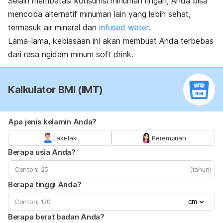
Selain membatasi konsumsi minuman ringan, Anda bisa
mencoba alternatif minuman lain yang lebih sehat,
termasuk air mineral dan
infused water
.
Lama-lama, kebiasaan ini akan membuat Anda terbebas
dari rasa
ngidam
minum
soft drink
.
Kalkulator BMI (IMT)
Apa jenis kelamin Anda?
Laki-laki
Perempuan
Berapa usia Anda?
(tahun)
Berapa tinggi Anda?
cm
Berapa berat badan Anda?