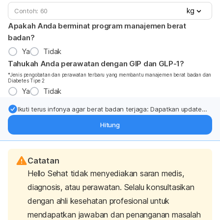
kg
Apakah Anda berminat program manajemen berat
badan?
Ya
Tidak
Tahukah Anda perawatan dengan GIP dan GLP-1?
*Jenis pengobatan dan perawatan terbaru yang membantu manajemen berat badan dan
Diabetes Tipe 2
Ya
Tidak
Ikuti terus infonya agar berat badan terjaga: Dapatkan update
dari pakar mengenai dukungan dan perawatan berat badan
Hitung
langsung ke inbox Anda.
Catatan
Hello Sehat tidak menyediakan saran medis,
diagnosis, atau perawatan. Selalu konsultasikan
dengan ahli kesehatan profesional untuk
mendapatkan jawaban dan penanganan masalah