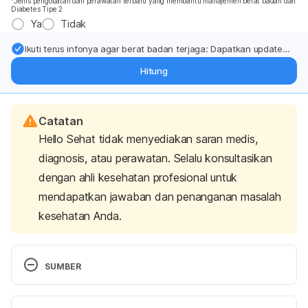
*Jenis pengobatan dan perawatan terbaru yang membantu manajemen berat badan dan
Diabetes Tipe 2
Ya
Tidak
Ikuti terus infonya agar berat badan terjaga: Dapatkan update
dari pakar mengenai dukungan dan perawatan berat badan
Hitung
langsung ke inbox Anda.
Catatan
Hello Sehat tidak menyediakan saran medis,
diagnosis, atau perawatan. Selalu konsultasikan
dengan ahli kesehatan profesional untuk
mendapatkan jawaban dan penanganan masalah
kesehatan Anda.
SUMBER
Cegah Meningkatnya Diabetes, Jangan Berlebihan 