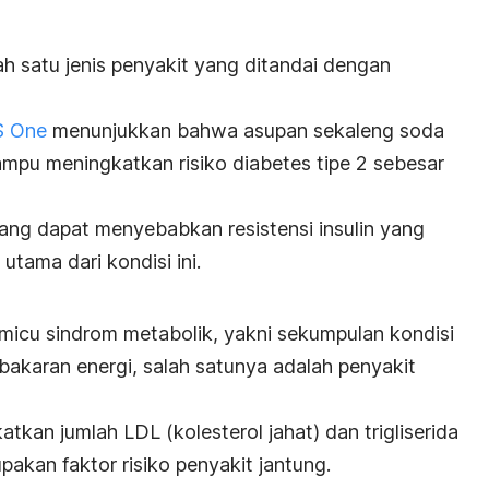
h satu jenis penyakit yang ditandai dengan
S One
menunjukkan bahwa asupan sekaleng soda
mampu meningkatkan risiko diabetes tipe 2 sebesar
h yang dapat menyebabkan
resistensi insulin
yang
 utama dari kondisi ini.
emicu
sindrom metabolik
, yakni sekumpulan kondisi
akaran energi, s
alah satunya adalah penyakit
kan jumlah LDL (kolesterol jahat) dan trigliserida
akan faktor risiko penyakit jantung.