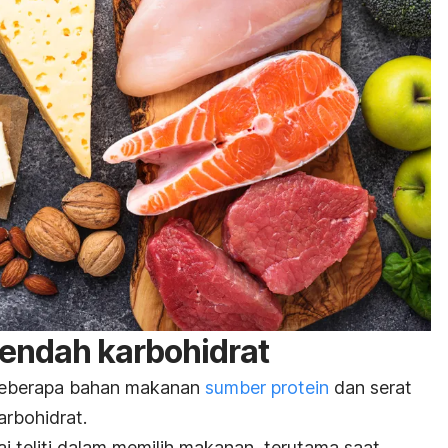
endah karbohidrat
 beberapa bahan makanan
sumber protein
dan serat
arbohidrat.
i teliti dalam memilih makanan, terutama saat