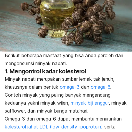
Berikut beberapa manfaat yang bisa Anda peroleh dari
mengonsumsi minyak nabati.
1. Mengontrol kadar kolesterol
Minyak nabati merupakan sumber lemak tak jenuh,
khususnya dalam bentuk
omega-3
dan
omega-6
.
Contoh minyak yang paling banyak mengandung
keduanya yakni minyak wijen,
minyak biji anggur
, minyak
safflower, dan minyak bunga matahari.
Omega-3 dan omega-6 dapat membantu menurunkan
kolesterol jahat LDL (low-density lipoprotein)
serta