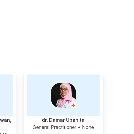
awan,
dr. Damar Upahita
General Practitioner
• None