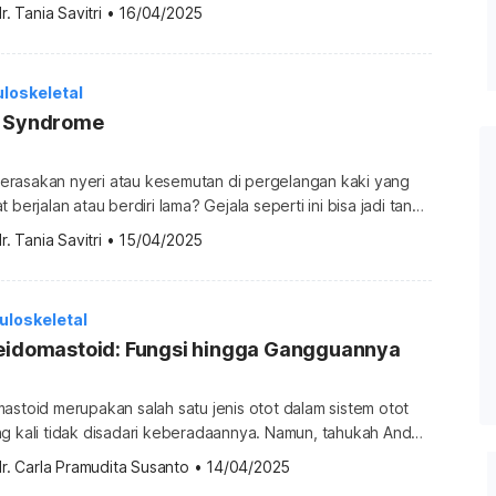
belakang bisa mengalami perubahan yang mengganggu fungsi
r. Tania Savitri
•
16/04/2025
buh. Salah satu kondisi yang umum terjadi adalah
ui selengkapnya tentang kondisi ini di ulasan berikut. Apa itu
ylosis adalah istilah medis yang digunakan untuk […]
loskeletal
l Syndrome
rasakan nyeri atau kesemutan di pergelangan kaki yang
 berjalan atau berdiri lama? Gejala seperti ini bisa jadi tanda
rome, yang terjadi akibat tekanan pada saraf di pergelangan
r. Tania Savitri
•
15/04/2025
ak terlalu umum, gangguan ini bisa menghambat aktivitas
idak ditangani dengan baik. Ketahui selengkapnya. Apa itu
loskeletal
leidomastoid: Fungsi hingga Gangguannya
astoid merupakan salah satu jenis otot dalam sistem otot
ng kali tidak disadari keberadaannya. Namun, tahukah Anda
ada di leher ini memiliki fungsi vital dalam aktivitas sehari-
r. Carla Pramudita Susanto
•
14/04/2025