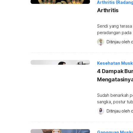
Arthritis (Radan
Arthritis
Sendi yang terasa
peradangan pada se
penyakit yang cukup
Ditinjau oleh 
d
Selain nyeri sendi,
selengkapnya terkait
Kesehatan Musku
4 Dampak Bur
Mengatasiny
Sudah benarkah po
sangka, postur tub
kebiasaan membung
Ditinjau oleh 
d
kesehatan yang menyerang. Apa saja dampak bu
tips untuk mengura
lengkapnya beriku
Gangguan Musku