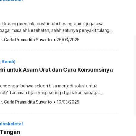
at kurang menarik, postur tubuh yang buruk juga bisa
gai masalah kesehatan, salah satunya penyakit tulang
s. Namun, selain postur tubuh buruk, kifosis bisa dipicu oleh
r. Carla Pramudita Susanto
•
26/03/2025
ainnya. Ketahui selengkapnya terkait kifosis di bawah ini.
ifosis? Kifosis adalah penyakit kelainan tulang belakang yang
gung bagian atas melengkung […]
g Sendi)
dri untuk Asam Urat dan Cara Konsumsinya
ndengar bahwa seledri bisa menjadi solusi untuk
at? Tanaman hijau yang sering digunakan sebagai
 ini ternyata mengandung berbagai senyawa aktif yang
r. Carla Pramudita Susanto
•
10/03/2025
nkan kadar asam urat dalam tubuh. Namun, seberapa
ri untuk asam urat? Apakah daun seledri bagus untuk asam
bannya melalui ulasan di […]
loskeletal
i Tangan