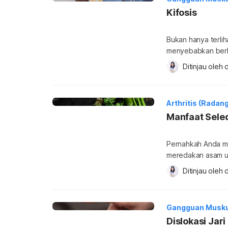
Sebagian […]
Kifosis
Bukan hanya terlih
menyebabkan berba
yang disebut kifosi
Ditinjau oleh 
d
beberapa kondisi l
Apa itu penyakit k
menyebabkan pung
Arthritis (Radan
Manfaat Sele
Pernahkah Anda me
meredakan asam ur
pelengkap masakan
Ditinjau oleh 
d
dapat membantu menuru
efektif daun seled
urat? Ketahui jawa
Gangguan Musku
Dislokasi Jar