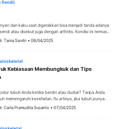
g Sendi)
 nyeri dan kaku saat digerakkan bisa menjadi tanda adanya
ndi atau disebut juga dengan arthritis. Kondisi ini termasuk
 umum terjadi, tetapi lebih sering terjadi pada lansia.
r. Tania Savitri
•
08/04/2025
 gejala lain juga bisa menyertai. Untuk lebih jelasnya, simak
 arthritis di bawah ini. Apa itu arthritis? Arthritis atau […]
loskeletal
uk Kebiasaan Membungkuk dan Tips
a
stur tubuh Anda ketika berdiri atau duduk? Tanpa Anda
uh memengaruhi kesehatan. Itu artinya, jika tubuh punya
kuk ketika duduk atau berdiri, akan ada masalah
r. Carla Pramudita Susanto
•
07/04/2025
ruknya? Lantas, bagaimana
ngi kebiasaan tersebut? Jangan khawatir, simak ulasan
t ini. Apa dampak buruk dari kebiasaan membungkuk?
loskeletal