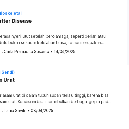
 ulasan di bawah ini. Apa itu otot sternokleidomastoid?
astoid atau sternocleidomastoid adalah otot terbesar […]
loskeletal
tter Disease
asa nyeri lutut setelah berolahraga, seperti berlari atau
i itu bukan sekadar kelelahan biasa, tetapi merupakan
keletal yang dikenal dengan Osgood-Schlatter disease.
r. Carla Pramudita Susanto
•
14/04/2025
d dengan Osgood-Schlatter disease dan apa
hui informasi lengkapnya di bawah ini. Apa itu Osgood-
? Osgood-Schlatter disease, juga disebut sebagai penyakit
g Sendi)
rosity depan, adalah peradangan […]
m Urat
r asam urat di dalam tubuh sudah terlalu tinggi, karena bisa
am urat. Kondisi ini bisa menimbulkan berbagai gejala pada
yeri hingga bengkak. Jika tidak segera diatasi, asam urat
r. Tania Savitri
•
08/04/2025
kan kondisi lain yang lebih serius. Untuk itu, ketahui
ng asam urat di bawah ini. Apa itu […]