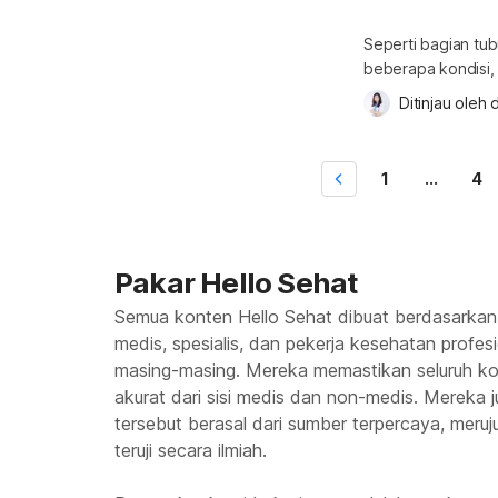
Seperti bagian tubu
beberapa kondisi, s
tangan mungkin te
Ditinjau oleh 
d
terlihat bengkok atau berbeda 
selengkapnya terkai
jari tangan? Disloka
1
...
4
Pakar Hello Sehat
Semua konten Hello Sehat dibuat berdasarkan
medis, spesialis, dan pekerja kesehatan profes
masing-masing. Mereka memastikan seluruh kon
akurat dari sisi medis dan non-medis. Mereka
tersebut berasal dari sumber terpercaya, meruju
teruji secara ilmiah.