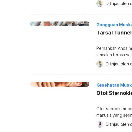
tertentu, tulang 
Ditinjau oleh 
d
dan kenyamanan tu
spondylosis. Ketah
spondylosis? Spond
Gangguan Musku
Tarsal Tunne
Pernahkah Anda me
semakin terasa saat
tarsal tunnel synd
Ditinjau oleh 
d
kaki. Meskipun tid
sehari-hari jika t
tarsal tunnel […]
Kesehatan Musku
Otot Sternok
Otot sternokleidom
manusia yang seri
bahwa otot yang ber
Ditinjau oleh 
d
hari manusia? Sebenarnya, apa fungsi otot sternokleidomastoid? Ketahui