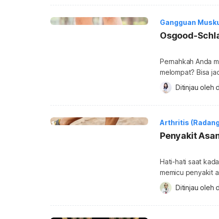
jawabannya melalui
Otot sternokleidom
Gangguan Musku
Osgood-Schla
Pernahkah Anda mer
melompat? Bisa jad
gangguan muskulos
Ditinjau oleh 
d
Apa yang dimaksu
penyebabnya? Keta
Schlatter disease
Arthritis (Radan
tulang tibial tube
Penyakit Asa
Hati-hati saat kada
memicu penyakit as
sendi, mulai dari n
Ditinjau oleh 
d
juga bisa menyebab
selengkapnya tenta