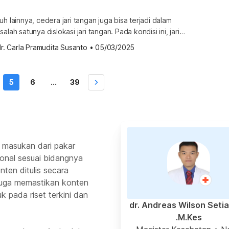
h lainnya, cedera jari tangan juga bisa terjadi dalam
alah satunya dislokasi jari tangan. Pada kondisi ini, jari
rasa nyeri. Bahkan, pada beberapa kasus, jari mungkin
r. Carla Pramudita Susanto
•
05/03/2025
dari jari lainnya. Untuk lebih jelasnya, simak
t dislokasi jari tangan di ulasan berikut ini. Apa itu dislokasi
si jari […]
5
6
...
39
 masukan dari pakar
ional sesuai bidangnya
ten ditulis secara
 juga memastikan konten
k pada riset terkini dan
dr. Andreas Wilson Seti
M.Kes.