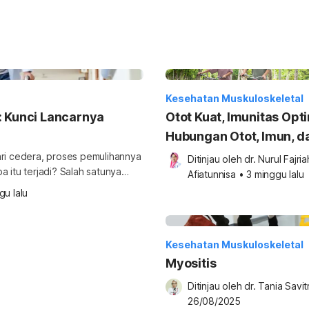
Kesehatan Muskuloskeletal
: Kunci Lancarnya
Otot Kuat, Imunitas Opti
Hubungan Otot, Imun, d
Nutrisi pada Lansia
 dari cedera, proses pemulihannya
Ditinjau oleh 
dr. Nurul Fajriah
a itu terjadi? Salah satunya
Afiatunnisa
•
3 minggu lalu
nderung menurun seiring
gu lalu
beradaptasi dan pulih dari stres
fisik menjadi faktor penting bagi kemandirian dan kualitas hidup lansia. Itu […]
Kesehatan Muskuloskeletal
Myositis
Ditinjau oleh 
dr. Tania Savitr
26/08/2025