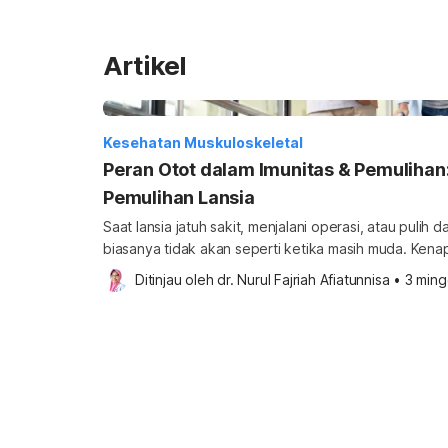
Artikel
Kesehatan Muskuloskeletal
Peran Otot dalam Imunitas & Pemulihan
Pemulihan Lansia
Saat lansia jatuh sakit, menjalani operasi, atau pulih
biasanya tidak akan seperti ketika masih muda. Kenap
karena cadangan fisik atau ketahanan tubuh yang ce
Ditinjau oleh 
dr. Nurul Fajriah Afiatunnisa
•
3 ming
bertambahnya usia. Dalam geriatri, kemampuan untuk 