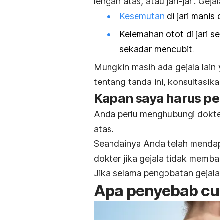
lengan atas, atau jari-jari. Geja
Kesemutan
di jari manis 
Kelemahan otot di jari 
sekadar mencubit.
Mungkin masih ada gejala lain 
tentang tanda ini, konsultasik
Kapan saya harus pe
Anda perlu menghubungi dokter
atas.
Seandainya Anda telah menda
dokter jika gejala tidak memb
Jika selama pengobatan gejala
A
pa penyebab
cu