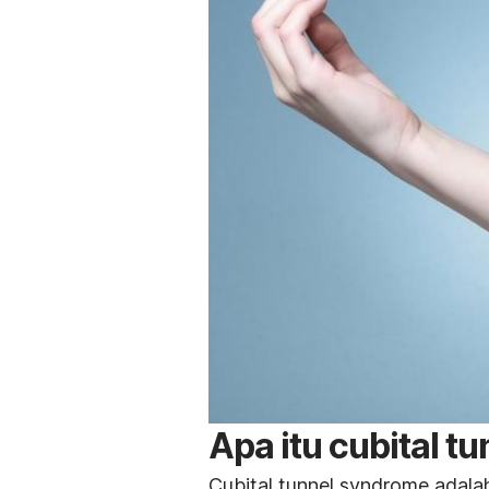
Apa itu
cubital t
Cubital tunnel syndrome
adalah