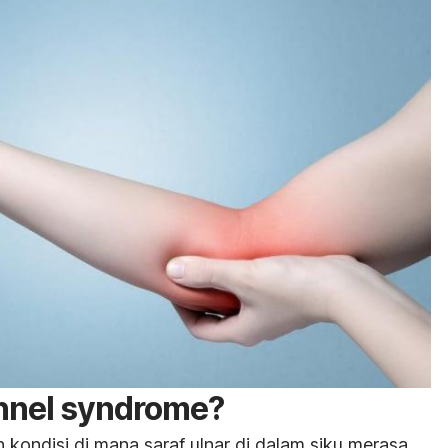
unnel syndrome
?
 kondisi di mana saraf ulnar di dalam siku merasa