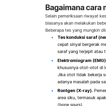
Bagaimana cara m
Selain pemeriksaan riwayat ke
biasanya akan melakukan beber
Beberapa tes yang mungkin dil
Tes konduksi saraf (
ne
cepat sinyal bergerak m
saraf yang terjepit atau 
Elektromiogram (EMG)
khususnya otot-otot di l
Jika otot tidak bekerja 
adanya masalah pada sar
Rontgen (X-ray).
Pemeri
area siku, termasuk apak
(
bone spurs
).