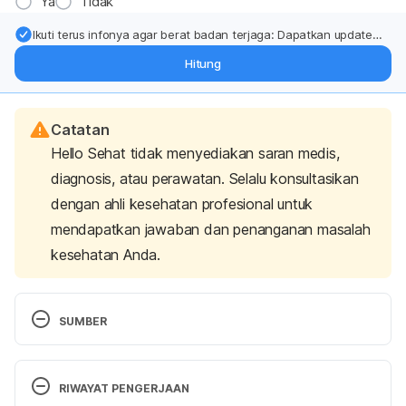
Ya
Tidak
Ikuti terus infonya agar berat badan terjaga: Dapatkan update
dari pakar mengenai dukungan dan perawatan berat badan
Hitung
langsung ke inbox Anda.
Catatan
Hello Sehat tidak menyediakan saran medis,
diagnosis, atau perawatan. Selalu konsultasikan
dengan ahli kesehatan profesional untuk
mendapatkan jawaban dan penanganan masalah
kesehatan Anda.
SUMBER
5 ways to prevent hearing loss
. (2018, April 1). 
NHS.uk. 
https://www.nhs.uk/live-well/healthy-
RIWAYAT PENGERJAAN
body/-5-ways-to-prevent-hearing-loss-/ 