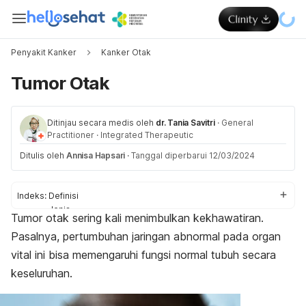
Penyakit Kanker
Kanker Otak
Tumor Otak
Ditinjau secara medis oleh
dr. Tania Savitri
·
General
Practitioner
·
Integrated Therapeutic
Ditulis oleh
Annisa Hapsari
·
Tanggal diperbarui 12/03/2024
Indeks:
Definisi
Jenis
Tumor otak sering kali menimbulkan kekhawatiran.
Gejala
Pasalnya, pertumbuhan jaringan abnormal pada organ
Penyebab
Faktor risiko
vital ini bisa memengaruhi fungsi normal tubuh secara
Diagnosis
keseluruhan.
Pengobatan
Perawatan di rumah
Pencegahan