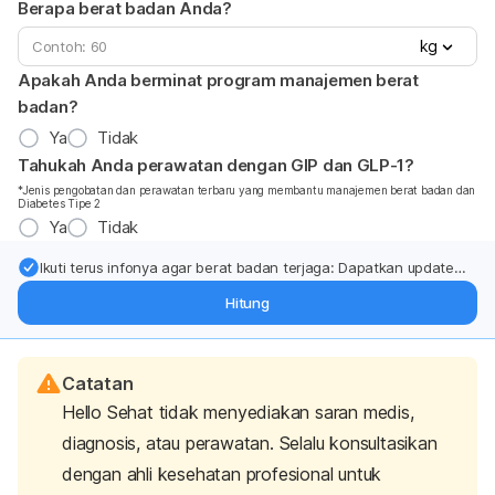
Berapa berat badan Anda?
kg
Apakah Anda berminat program manajemen berat
badan?
Ya
Tidak
Tahukah Anda perawatan dengan GIP dan GLP-1?
*Jenis pengobatan dan perawatan terbaru yang membantu manajemen berat badan dan
Diabetes Tipe 2
Ya
Tidak
Ikuti terus infonya agar berat badan terjaga: Dapatkan update
dari pakar mengenai dukungan dan perawatan berat badan
Hitung
langsung ke inbox Anda.
Catatan
Hello Sehat tidak menyediakan saran medis,
diagnosis, atau perawatan. Selalu konsultasikan
dengan ahli kesehatan profesional untuk