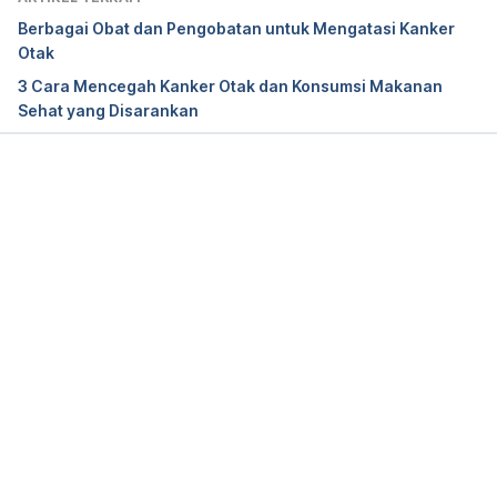
Society. Retrieved March 5, 2024, from 
Berbagai Obat dan Pengobatan untuk Mengatasi Kanker
https://braintumor.org/brain-tumors/about-brain-
Otak
tumors/brain-tumor-facts/
3 Cara Mencegah Kanker Otak dan Konsumsi Makanan
Sehat yang Disarankan
What are brain tumours?
 (2023). Cancer Research 
UK. Retrieved March 5, 2024, from 
https://www.cancerresearchuk.org/about-
cancer/brain-tumours/about
Memuat...
What causes brain and spinal cord tumors in 
adults?
 (2020). American Cancer Society. Retrieved 
March 5, 2024, from 
https://www.cancer.org/cancer/types/brain-spinal-
cord-tumors-adults/causes-risks-prevention/what-
causes.html
Risk factors for brain and spinal cord tumors.
(2020). American Cancer Society. Retrieved March 
5, 2024, from 