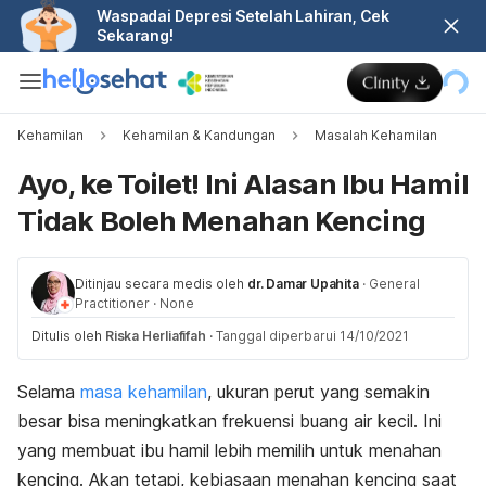
Waspadai Depresi Setelah Lahiran, Cek
Sekarang!
Kehamilan
Kehamilan & Kandungan
Masalah Kehamilan
Ayo, ke Toilet! Ini Alasan Ibu Hamil
Tidak Boleh Menahan Kencing
Ditinjau secara medis oleh
dr. Damar Upahita
·
General
Practitioner
·
None
Ditulis oleh
Riska Herliafifah
·
Tanggal diperbarui 14/10/2021
Selama
masa kehamilan
, ukuran perut yang semakin
besar bisa meningkatkan frekuensi buang air kecil. Ini
yang membuat ibu hamil lebih memilih untuk menahan
kencing. Akan tetapi, kebiasaan menahan kencing saat