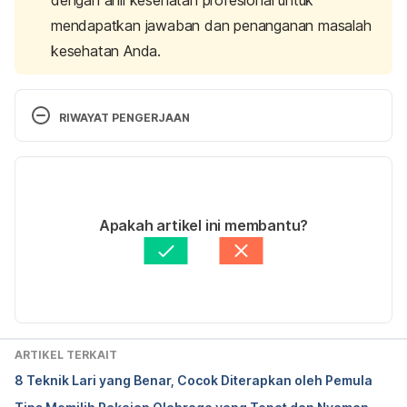
mendapatkan jawaban dan penanganan masalah
kesehatan Anda.
RIWAYAT PENGERJAAN
Versi Terbaru
04/11/2021
Ditulis oleh 
Angelin Putri Syah
Apakah artikel ini membantu?
Fakta medis diperiksa oleh
Hello Sehat Medical 
Review Team
Diperbarui oleh: 
Ajeng Pratiwi
ARTIKEL TERKAIT
8 Teknik Lari yang Benar, Cocok Diterapkan oleh Pemula