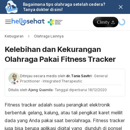
Bagaimana tips olahraga setelah cedera?
Tanya dokter di sini!
Kebugaran
Olahraga Lainnya
Kelebihan dan Kekurangan
Olahraga Pakai Fitness Tracker
Ditinjau secara medis oleh
dr. Tania Savitri
·
General
Practitioner
·
Integrated Therapeutic
Ditulis oleh
Ajeng Quamila
·
Tanggal diperbarui 18/12/2020
Fitness tracker adalah suatu perangkat elektronik
berbentuk gelang, kalung, atau tali pengikat karet melilit
dada yang Anda pakai saat berolahraga. Fitness tracker
juga bisa berupa aplikasi digital yang diunduh di ponsel