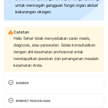
untuk mencegah gangguan fungsi organ akibat
kekurangan oksigen.
Catatan
Hello Sehat tidak menyediakan saran medis,
diagnosis, atau perawatan. Selalu konsultasikan
dengan ahli kesehatan profesional untuk
mendapatkan jawaban dan penanganan masalah
kesehatan Anda.
SUMBER
Hafen, B. B. (2022). Oxygen Saturation. Retrieved 
31 July 2025, from 
RIWAYAT PENGERJAAN
https://www.ncbi.nlm.nih.gov/books/NBK525974/