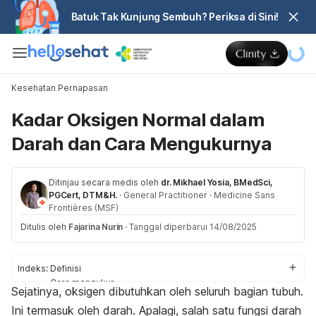
Batuk Tak Kunjung Sembuh? Periksa di Sini!
Kesehatan Pernapasan
Kadar Oksigen Normal dalam
Darah dan Cara Mengukurnya
Ditinjau secara medis oleh
dr. Mikhael Yosia, BMedSci,
PGCert, DTM&H.
·
General Practitioner
·
Medicine Sans
Frontières (MSF)
Ditulis oleh
Fajarina Nurin
·
Tanggal diperbarui 14/08/2025
Indeks:
Definisi
Cara mengukur
Sejatinya, oksigen dibutuhkan oleh seluruh bagian tubuh.
Hasil pemeriksaan
Ini termasuk oleh darah. Apalagi, salah satu fungsi darah
Dampak kadar abnormal