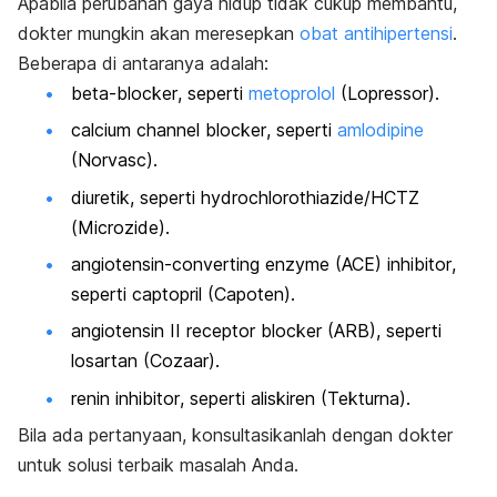
Apabila perubahan gaya hidup tidak cukup membantu,
dokter mungkin akan meresepkan
obat antihipertensi
.
Beberapa di antaranya adalah:
beta-blocker
, seperti
metoprolol
(Lopressor).
calcium channel blocker
, seperti
amlodipine
(Norvasc).
diuretik, seperti hydrochlorothiazide/HCTZ
(Microzide).
angiotensin-converting enzyme
(ACE)
inhibitor
,
seperti captopril (Capoten).
angiotensin II receptor blocker
(ARB), seperti
losartan (Cozaar).
renin inhibitor
, seperti aliskiren (Tekturna).
Bila ada pertanyaan, konsultasikanlah dengan dokter
untuk solusi terbaik masalah Anda.