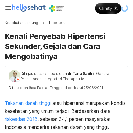
Kesehatan Jantung
Hipertensi
Kenali Penyebab Hipertensi
Sekunder, Gejala dan Cara
Mengobatinya
Ditinjau secara medis oleh
dr. Tania Savitri
·
General
Practitioner
·
Integrated Therapeutic
Ditulis oleh
Ihda Fadila
·
Tanggal diperbarui 25/06/2021
Tekanan darah tinggi
atau hipertensi merupakan kondisi
kesehatan yang umum terjadi. Berdasarkan data
riskesdas 2018
, sebesar 34,1 persen masyarakat
Indonesia menderita tekanan darah yang tinggi.