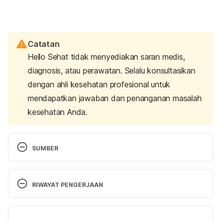
Catatan
Hello Sehat tidak menyediakan saran medis,
diagnosis, atau perawatan. Selalu konsultasikan
dengan ahli kesehatan profesional untuk
mendapatkan jawaban dan penanganan masalah
kesehatan Anda.
SUMBER
Mayo Clinic. 2020. Secondary hypertension. 
[online] Available at: 
RIWAYAT PENGERJAAN
https://www.mayoclinic.org/diseases-
conditions/secondary-hypertension/symptoms-
Versi Terbaru
causes/syc-20350679
. Accessed June 2, 2020.