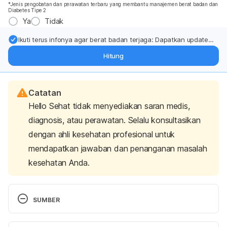
*Jenis pengobatan dan perawatan terbaru yang membantu manajemen berat badan dan
Diabetes Tipe 2
Ya
Tidak
Ikuti terus infonya agar berat badan terjaga: Dapatkan update
dari pakar mengenai dukungan dan perawatan berat badan
Hitung
langsung ke inbox Anda.
Catatan
Hello Sehat tidak menyediakan saran medis,
diagnosis, atau perawatan. Selalu konsultasikan
dengan ahli kesehatan profesional untuk
mendapatkan jawaban dan penanganan masalah
kesehatan Anda.
SUMBER
Ferri, Fred. Ferri’s Netter Patient Advisor. 