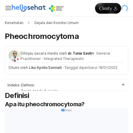
Kesehatan
Gejala dan Kondisi Umum
Pheochromocytoma
Ditinjau secara medis oleh
dr. Tania Savitri
·
General
Practitioner
·
Integrated Therapeutic
Ditulis oleh
Lika Aprilia Samiadi
·
Tanggal diperbarui 18/01/2022
Indeks:
Definisi
Tanda-tanda & gejala
Definisi
Penyebab
Apa itu pheochromocytoma?
Faktor-faktor risiko
Obat & Pengobatan
Iklan
Pengobatan di rumah