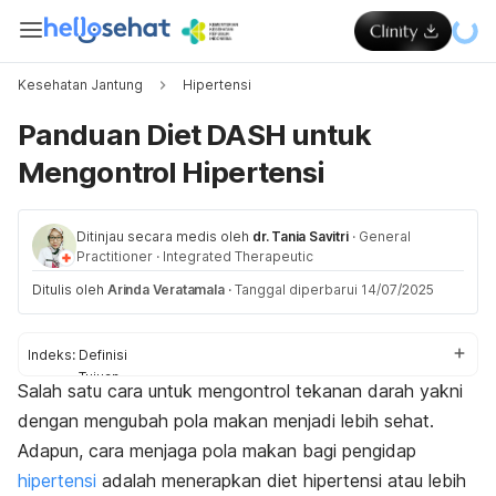
Kesehatan Jantung
Hipertensi
Panduan Diet DASH untuk
Mengontrol Hipertensi
Ditinjau secara medis oleh
dr. Tania Savitri
·
General
Practitioner
·
Integrated Therapeutic
Ditulis oleh
Arinda Veratamala
·
Tanggal diperbarui 14/07/2025
Indeks:
Definisi
Tujuan
Salah satu cara untuk mengontrol tekanan darah yakni
Cara menerapkan
dengan mengubah pola makan menjadi lebih sehat.
Resep sehat
Adapun, cara menjaga pola makan bagi pengidap
hipertensi
adalah menerapkan diet hipertensi atau lebih