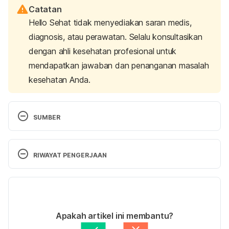
Catatan
Hello Sehat tidak menyediakan saran medis,
diagnosis, atau perawatan. Selalu konsultasikan
dengan ahli kesehatan profesional untuk
mendapatkan jawaban dan penanganan masalah
kesehatan Anda.
SUMBER
Blood pressure.
 (n.d.). Action on Salt. Retrieved 
July 11, 2025, from 
RIWAYAT PENGERJAAN
https://www.actiononsalt.org.uk/salthealth/factshe
ets/pressure/
Versi Terbaru
DASH diet: Healthy eating to lower your blood 
14/07/2025
pressure.
 (2023). Mayo Clinic. Retrieved July 11, 
Ditulis oleh 
Arinda Veratamala
Apakah artikel ini membantu?
2025, from 
https://www.mayoclinic.org/healthy-
Ditinjau secara medis oleh
dr. Tania Savitri