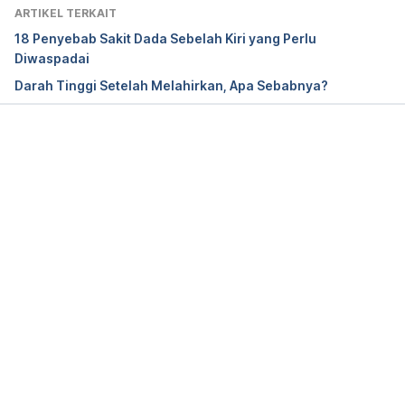
American Academy of Ophthalmology. 2020. 
ARTIKEL TERKAIT
Retina. [online] Available at: 
18 Penyebab Sakit Dada Sebelah Kiri yang Perlu
https://www.aao.org/eye-health/anatomy/retina-
Diwaspadai
103. Accessed June 17, 2020.
Darah Tinggi Setelah Melahirkan, Apa Sebabnya?
American International Medical University. 2020. 
Hypertensive Retinopathy: Symptoms, Causes, 
Diagnosis & Management. [online] Available at: 
Memuat...
https://www.aimu.us/2017/11/05/hypertensive-
retinopathy-symptoms-causes-diagnosis-
management/. Accessed June 17, 2020.
MedlinePlus. 2020. High Blood Pressure and Eye 
Disease. [online] Available at: 
https://medlineplus.gov/ency/article/000999.htm. 
Accessed June 17, 2020.
Mount Sinai. 2020. Fluorescin angiography. [online] 
Available at: https://www.mountsinai.org/health-