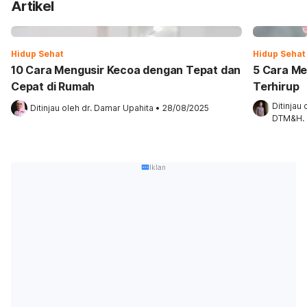
Artikel
Hidup Sehat
Hidup Sehat
10 Cara Mengusir Kecoa dengan Tepat dan
5 Cara Me
Cepat di Rumah
Terhirup
Ditinjau 
Ditinjau oleh 
dr. Damar Upahita
•
28/08/2025
DTM&H.
Iklan