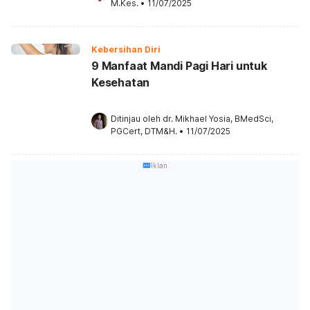
M.Kes.
•
11/07/2025
Kebersihan Diri
9 Manfaat Mandi Pagi Hari untuk
Kesehatan
Ditinjau oleh 
dr. Mikhael Yosia, BMedSci, 
PGCert, DTM&H.
•
11/07/2025
Iklan