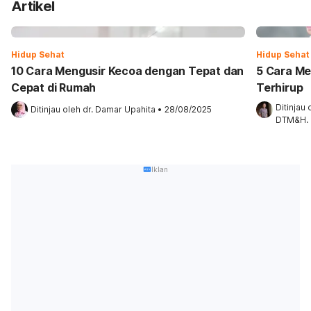
Artikel
Hidup Sehat
Hidup Sehat
10 Cara Mengusir Kecoa dengan Tepat dan
5 Cara Me
Cepat di Rumah
Terhirup
Ditinjau 
Ditinjau oleh 
dr. Damar Upahita
•
28/08/2025
DTM&H.
Iklan