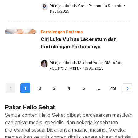
Ditinjau oleh 
dr. Carla Pramudita Susanto
•
11/06/2025
Pertolongan Pertama
Ciri Luka Vulnus Laceratum dan
Pertolongan Pertamanya
Ditinjau oleh 
dr. Mikhael Yosia, BMedSci, 
PGCert, DTM&H.
•
10/06/2025
1
2
3
4
5
...
49
Pakar Hello Sehat
Semua konten Hello Sehat dibuat berdasarkan masukan
dari pakar medis, spesialis, dan pekerja kesehatan
profesional sesuai bidangnya masing-masing. Mereka
memastikan seluruh konten ditulis secara akurat dari sisi