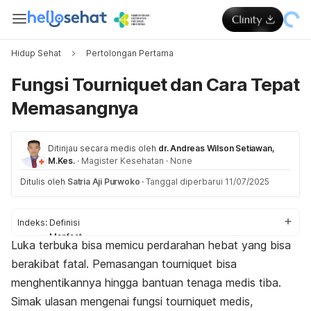
Hidup Sehat
Pertolongan Pertama
Fungsi Tourniquet dan Cara Tepat
Memasangnya
Ditinjau secara medis oleh
dr. Andreas Wilson Setiawan,
M.Kes.
·
Magister Kesehatan
·
None
Ditulis oleh
Satria Aji Purwoko
·
Tanggal diperbarui 11/07/2025
Indeks:
Definisi
Manfaat
Luka terbuka bisa memicu perdarahan hebat yang bisa
Prosedur
berakibat fatal. Pemasangan
tourniquet
bisa
Kesalahan
menghentikannya hingga bantuan tenaga medis tiba.
Simak ulasan mengenai fungsi
tourniquet
medis
,