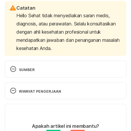
Catatan
Hello Sehat tidak menyediakan saran medis,
diagnosis, atau perawatan. Selalu konsultasikan
dengan ahli kesehatan profesional untuk
mendapatkan jawaban dan penanganan masalah
kesehatan Anda.
SUMBER
Tourniquet
. National Cancer Institute. (2021). 
Retrieved July 2, 2025, from 
RIWAYAT PENGERJAAN
https://www.cancer.gov/publications/dictionaries/c
ancer-terms/def/tourniquet
Versi Terbaru
Stopping bleeding with a tourniquet
. MedlinePlus. 
11/07/2025
(2021). Retrieved July 2, 2025, from 
Ditulis oleh 
Satria Aji Purwoko
Apakah artikel ini membantu?
https://medlineplus.gov/ency/imagepages/1068.htm
Ditinjau secara medis oleh
dr. Andreas Wilson 