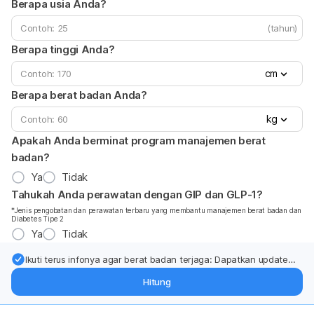
Berapa usia Anda?
(tahun)
Berapa tinggi Anda?
cm
Berapa berat badan Anda?
kg
Apakah Anda berminat program manajemen berat
badan?
Ya
Tidak
Tahukah Anda perawatan dengan GIP dan GLP-1?
*Jenis pengobatan dan perawatan terbaru yang membantu manajemen berat badan dan
Diabetes Tipe 2
Ya
Tidak
Ikuti terus infonya agar berat badan terjaga: Dapatkan update
dari pakar mengenai dukungan dan perawatan berat badan
Hitung
langsung ke inbox Anda.