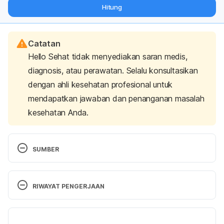
dari pakar mengenai dukungan dan perawatan berat badan
Hitung
langsung ke inbox Anda.
Catatan
Hello Sehat tidak menyediakan saran medis,
diagnosis, atau perawatan. Selalu konsultasikan
dengan ahli kesehatan profesional untuk
mendapatkan jawaban dan penanganan masalah
kesehatan Anda.
SUMBER
Uhlig T. (2012). Tai Chi and yoga as complementary 
therapies in rheumatologic conditions. 
Best practice 
RIWAYAT PENGERJAAN
& research. Clinical rheumatology
, 
26
(3), 387–398. 
https://doi.org/10.1016/j.berh.2012.05.006 
Versi Terbaru
[Accessed on March 9th, 2021]