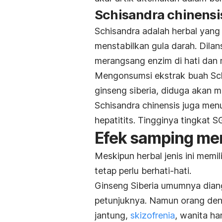
Schisandra chinensi
Schisandra adalah herbal yang
menstabilkan gula darah. Dila
merangsang enzim di hati dan 
Mengonsumsi ekstrak buah Sch
ginseng siberia, diduga akan m
Schisandra chinensis juga me
hepatitits. Tingginya tingkat 
Efek samping me
Meskipun herbal jenis ini memi
tetap perlu berhati-hati.
Ginseng Siberia umumnya dian
petunjuknya. Namun orang deng
jantung,
skizofrenia
, wanita h