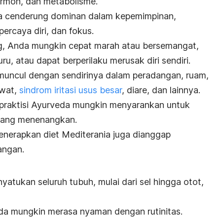
rmon, dan metabolisme.
a cenderung dominan dalam kepemimpinan,
ercaya diri, dan fokus.
, Anda mungkin cepat marah atau bersemangat,
, atau dapat berperilaku merusak diri sendiri.
muncul dengan sendirinya dalam peradangan, ruam,
awat,
sindrom iritasi usus besar
, diare, dan lainnya.
 praktisi Ayurveda mungkin menyarankan untuk
s yang menenangkan.
nerapkan diet Mediterania juga dianggap
angan.
atukan seluruh tubuh, mulai dari sel hingga otot,
da mungkin merasa nyaman dengan rutinitas.