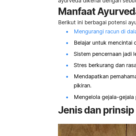
ayurveda dikenal dengan sebut
Manfaat Ayurved
Berikut ini berbagai potensi a
Mengurangi racun di da
Belajar untuk mencintai di
Sistem pencernaan jadi l
Stres berkurang dan ras
Mendapatkan pemahaman 
pikiran.
Mengelola gejala-gejala
Jenis dan prinsi