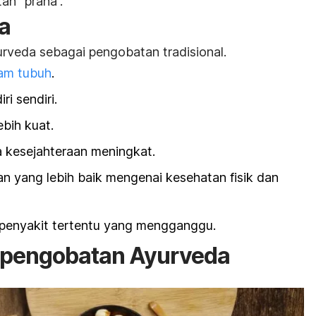
an “prana”.
a
yurveda sebagai pengobatan tradisional.
lam tubuh
.
ri sendiri.
ebih kuat.
a kesejahteraan meningkat.
yang lebih baik mengenai kesehatan fisik dan
 penyakit tertentu yang mengganggu.
p pengobatan Ayurveda