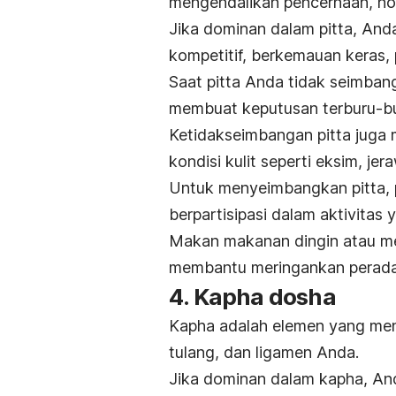
mengendalikan pencernaan, ho
Jika dominan dalam
pitta
, And
kompetitif, berkemauan keras, p
Saat
pitta
Anda tidak seimbang
membuat keputusan terburu-buru
Ketidakseimbangan
pitta
juga 
kondisi kulit seperti eksim, jer
Untuk menyeimbangkan
pitta
,
berpartisipasi dalam aktivita
Makan makanan dingin atau me
membantu meringankan perad
4. Kapha dosha
Kapha
adalah elemen yang meny
tulang, dan ligamen Anda.
Jika dominan dalam
kapha
, An