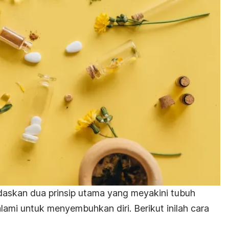
askan dua prinsip utama yang meyakini tubuh
lami untuk menyembuhkan diri.
Berikut inilah cara