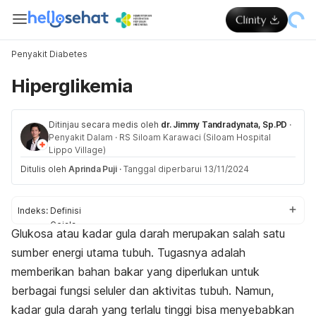
Penyakit Diabetes
Hiperglikemia
Ditinjau secara medis oleh
dr. Jimmy Tandradynata, Sp.PD
·
Penyakit Dalam
·
RS Siloam Karawaci (Siloam Hospital
Lippo Village)
Ditulis oleh
Aprinda Puji
·
Tanggal diperbarui 13/11/2024
Indeks:
Definisi
Gejala
Glukosa atau kadar gula darah merupakan salah satu
Penyebab
sumber energi utama tubuh. Tugasnya adalah
Faktor risiko
Komplikasi
memberikan bahan bakar yang diperlukan untuk
Diagnosis
berbagai fungsi seluler dan aktivitas tubuh. Namun,
Pengobatan
kadar gula darah yang terlalu tinggi bisa menyebabkan
Perawatan rumahan