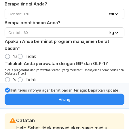
Berapa tinggi Anda?
cm
Berapa berat badan Anda?
kg
Apakah Anda berminat program manajemen berat
badan?
Ya
Tidak
Tahukah Anda perawatan dengan GIP dan GLP-1?
*Jenis pengobatan dan perawatan terbaru yang membantu manajemen berat badan dan
Diabetes Tipe 2
Ya
Tidak
Ikuti terus infonya agar berat badan terjaga: Dapatkan update
dari pakar mengenai dukungan dan perawatan berat badan
Hitung
langsung ke inbox Anda.
Catatan
Hello Sehat tidak menyediakan saran medis,