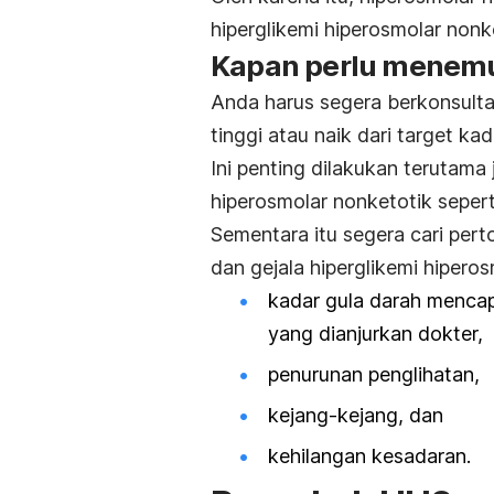
hiperglikemi hiperosmolar non
Kapan perlu menemu
Anda harus segera berkonsulta
tinggi atau naik dari target ka
Ini penting dilakukan terutam
hiperosmolar nonketotik
sepert
Sementara itu segera cari pert
dan gejala
hiperglikemi hipero
kadar gula darah menca
yang dianjurkan dokter,
penurunan penglihatan,
kejang-kejang, dan
kehilangan kesadaran.