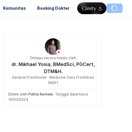
Komunitas
Booking Dokter
Ditinjau secara medis oleh
dr. Mikhael Yosia, BMedSci, PGCert,
DTM&H.
General Practitioner · Medicine Sans Frontières
(MSF)
Ditulis oleh
Fidhia Kemala
·
Tanggal diperbarui
16/04/2024