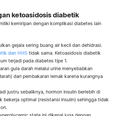
n ketoasidosis diabetik
liki kemiripan dengan komplikasi diabetes lain
n gejala sering buang air kecil dan dehidrasi.
etik dan HHS
tidak sama. Ketoasidosis diabetik
m terjadi pada diabetes tipe 1.
uaran gula darah melalui urine menyebabkan
arah) dari pembakaran lemak karena kurangnya
adi justru sebaliknya, hormon insulin berlebih di
k bekerja optimal (resistansi insulin) sehingga tidak
on.
hyperglycemic state
ini dikenal juga dengan