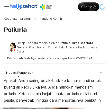
Kesehatan Urologi
Kandung Kemih
Poliuria
Ditinjau secara medis oleh
dr. Patricia Lukas Goentoro
·
General Practitioner
·
Rumah Sakit Universitas Indonesia
(RSUI)
Ditulis oleh
Diah Ayu Lestari
·
Tanggal diperbarui 05/12/2024
Indeks:
Pengertian
Gejala
Apakah Anda sering bolak-balik ke kamar mandi untuk
Penyebab
buang air kecil? Jika iya, Anda mungkin mengalami
Diagnosis
Pengobatan
poliuria. Ketahui lebih lanjut seputar poliuria mulai dari
Perawatan rumahan
gejala, penyebab, hingga cara mengatasinya berikut ini.