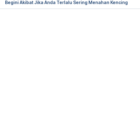
Begini Akibat Jika Anda Terlalu Sering Menahan Kencing
Test to measure kidney function, damage, and 
detect abnormalities. 
National Kidney Foundation
. 
Retrieved 03 July 2020, 
Memuat...
from https://www.kidney.org/atoz/content/kidneyt
ests
What is a biopsy? 
Stanford Healthcare
. Retrieved 
03 July 2020, 
from https://stanfordhealthcare.org/medical-
conditions/liver-kidneys-and-urinary-
system/kidney-failure/diagnosis/biopsy.html