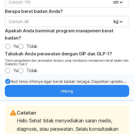
cm
Berapa berat badan Anda?
kg
Apakah Anda berminat program manajemen berat
badan?
Ya
Tidak
Tahukah Anda perawatan dengan GIP dan GLP-1?
*Jenis pengobatan dan perawatan terbaru yang membantu manajemen berat badan dan
Diabetes Tipe 2
Ya
Tidak
Ikuti terus infonya agar berat badan terjaga: Dapatkan update
dari pakar mengenai dukungan dan perawatan berat badan
Hitung
langsung ke inbox Anda.
Catatan
Hello Sehat tidak menyediakan saran medis,
diagnosis, atau perawatan. Selalu konsultasikan