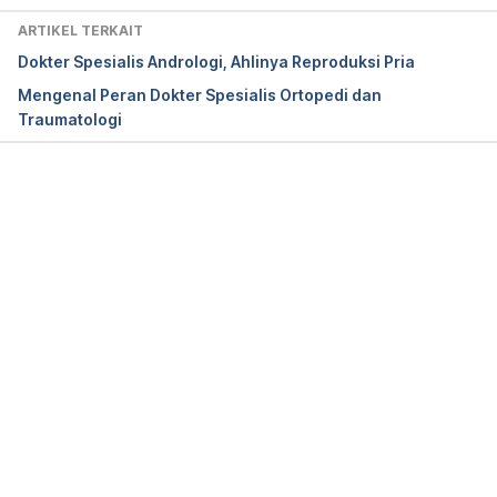
January 2022, from 
ARTIKEL TERKAIT
https://www.aucmed.edu/about/blog/what-does-a-
Dokter Spesialis Andrologi, Ahlinya Reproduksi Pria
pathologist-do-and-how-to-become-one
Mengenal Peran Dokter Spesialis Ortopedi dan
Traumatologi
Memuat...