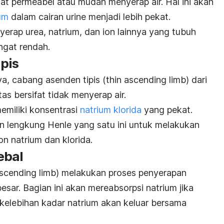
at permeabel atau mudah menyerap air. Hal ini akan
um
dalam cairan urine menjadi lebih pekat.
nyerap urea, natrium, dan ion lainnya yang tubuh
ngat rendah.
pis
a, cabang asenden tipis (
thin ascending limb
) dari
as bersifat tidak menyerap air.
memiliki konsentrasi
natrium klorida
yang pekat.
ian lengkung Henle yang satu ini untuk melakukan
n natrium dan klorida.
ebal
ascending limb
) melakukan proses penyerapan
besar.
Bagian ini akan mereabsorpsi natrium jika
, kelebihan kadar natrium akan keluar bersama