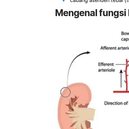
cabang asenden tebal (
t
Mengenal fungsi