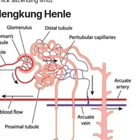
hick ascending limb
).
 lengkung Henle